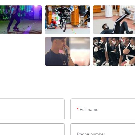
*
Full name
Phone number