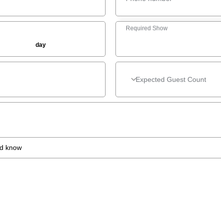
Required Show
day
*
Expected Guest Count
Expected Guest Count
ld know