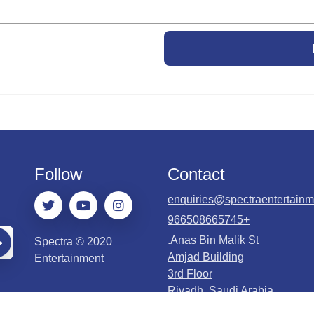
Follow
Contact
enquiries@spectraentertainm
+966508665745
Anas Bin Malik St.
2020 © Spectra
Amjad Building
Entertainment
3rd Floor
Riyadh, Saudi Arabia