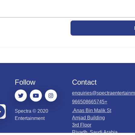
Follow
Contact
enquiries@spectraentertainm
+966508665745
Anas Bin Malik St.
2020 © Spectra
Amjad Building
Entertainment
3rd Floor
Riyadh, Saudi Arabia