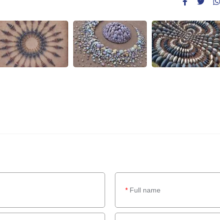
*
Full name