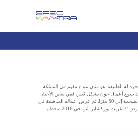
فره له الطبيعة. هو فنان مبدع مقيم في المملكة
 قد تتنوع أعمال جون بشكل كبير، ففي بعض الأحيان
تكون القطع الفنية بسيطة للغاية، وفي أوقات أخرى قد تمتد رسوماته الرملية الضخمة إلى 50 مترًا. تم عرض أعماله المدهشة في
مهرجانات مثل مهرجان الفن البحري في بوسان بكوريا الجنوبية في 2015 ومعرض “ذا غريت يوركشاير شو” في 2018. معظم