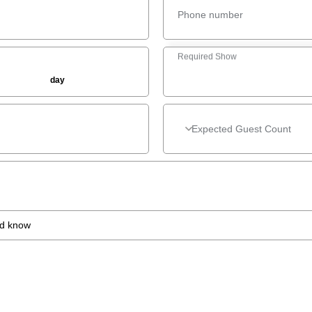
Phone number
Required Show
day
*
Expected Guest Count
Expected Guest Count
ld know